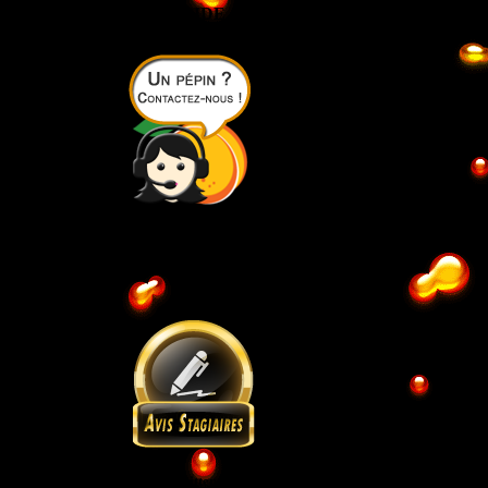
RAPIDE
gence
POUR QUI
Intermittent du