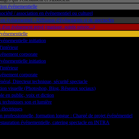
on événementielle
société / association en événementiel ou culturel
n événementiel - Diffusion d'événements et de spectacles
 d'un événement privé (mariage, soirée privée...)
événementielle
vénementielle initiation
'intérieur
événement corporate
vénementielle initiation
'intérieur
événement corporate
néral, Directeur technique, sécurité spectacle
on visuelle (Photoshop, Blog, Réseaux sociaux)
le en public, voix et diction
ux techniques son et lumière
 électriques
 professionnelle, formation longue : Chargé de projet événémentiel
stauration événementielle, catering spectacle en INTRA