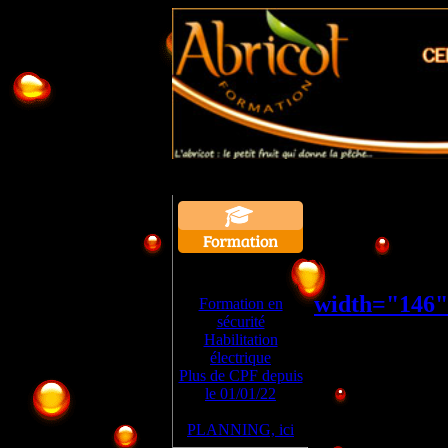
Formation
« décor d'in
width="146"
Formation en
sécurité
Habilitation
électrique
Plus de CPF depuis
le 01/01/22
PLANNING, ici