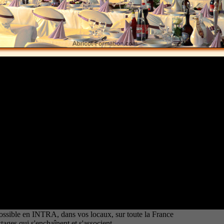
Précisions
enants principaux ?
ssible en INTRA, dans vos locaux, sur toute la France
tages qui s'enchaînent et s'associent