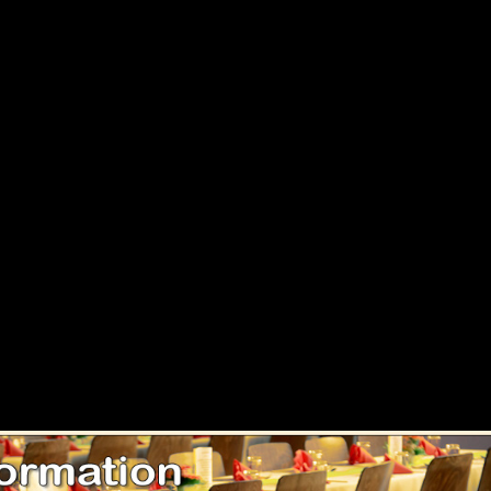
Programme du Stage
Choix d'un thème
Harmonisation des couleurs
Décoration de la salle
Recherche de thèmes et choix d'accessoires
Savoir conseiller le client
Initiation à l’art floral
Initiation à l’art de la table
ne table (chemin de table, vaisselle, verrerie, couverts, centre de t
serviettes, tulles, bougies, cadeaux...)
Choix des menus
Choix du plan de table
Décor des housses de chaises
Optimiser son budget