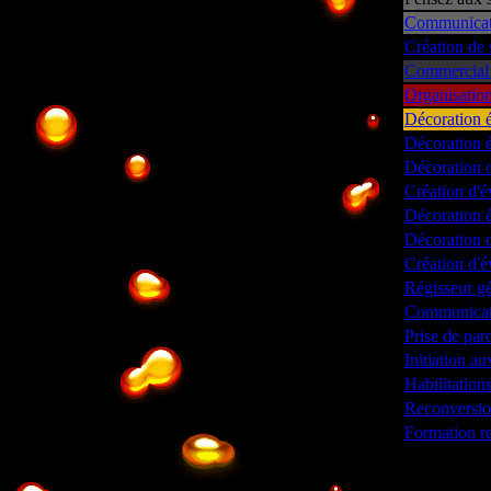
Communicati
Création de 
Commercial e
Organisation
Décoration 
Décoration é
Décoration d
Création d'
Décoration é
Décoration d
Création d'
Régisseur gé
Communicati
Prise de paro
Initiation a
Habilitations
Reconversion
Formation re