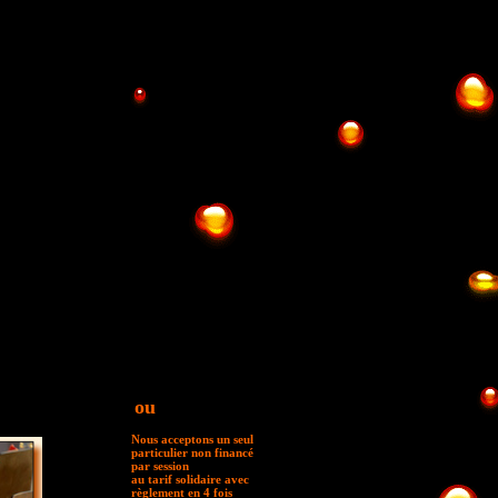
spectacle ou
salarié ou
particulier
DUREE
• 70 heures
• 10 jours
able, nœuds de
TARIF
sur devis
ou
Nous acceptons un seul
particulier non financé
par session
au tarif solidaire avec
règlement en 4 fois