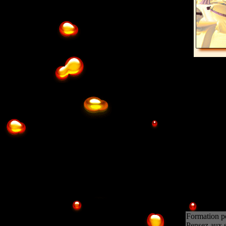
Qui sont les interv
Formation po
Pensez aux s