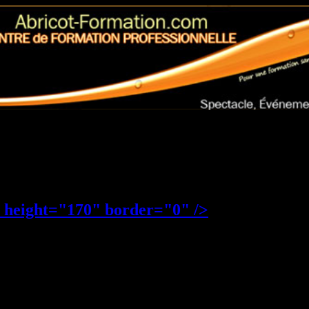
 décoration événementielle
térieur - décor éphémère d'événement » -
 height="170" border="0" />
Stage de formation professionnelle
Profil stagiaire(s)